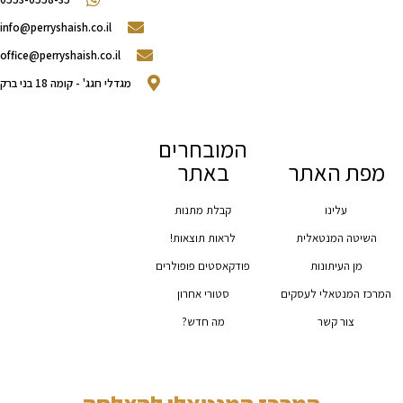
info@perryshaish.co.il​
office@perryshaish.co.il
מגדלי חגג' - קומה 18 בני ברק
המובחרים
מפת האתר
באתר
עלינו
קבלת מתנות
השיטה המנטאלית
לראות תוצאות!
מן העיתונות
פודקאסטים פופולרים
המרכז המנטאלי לעסקים
סטורי אחרון
צור קשר
מה חדש?