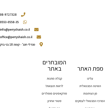
08-9727328
0553-0558-35
info@perryshaish.co.il​
office@perryshaish.co.il
מגדלי חגג' - קומה 18 בני ברק
המובחרים
מפת האתר
באתר
עלינו
קבלת מתנות
השיטה המנטאלית
לראות תוצאות!
מן העיתונות
פודקאסטים פופולרים
המרכז המנטאלי לעסקים
סטורי אחרון