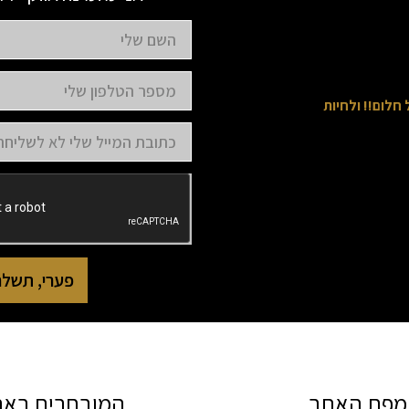
לום!! ולחיות
פערי, תשלחו
מפת האתר
המובחרים בא