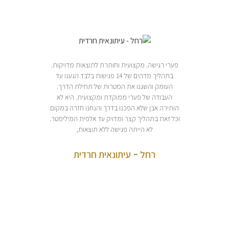
פערי רגישה. מקצועית וחותרת לתוצאות מדויקות.
היי 
ר לגמרי
בתהליך מדהים של 14 פגישות בלבד הגענו עד
משמעות
להגדיר
העומק והשגנו את המטרות של תחילת הדרך.
העבודה של פערי ממוקדת ומקצועית. היא לא
כך ללא
הותירה אבן שלא הפכנו בדרך והנחנו חזרה במקום
בקיצור 
 שעשרות
וכל זאת בתהליך קצר ומדויק עד אלפית המילימטר.
זו),
לא הייתה פגישה ללא תוצאות,
למרות שז
 אם את
, הכסף,
רחל - עיתונאית חרדית
ן.