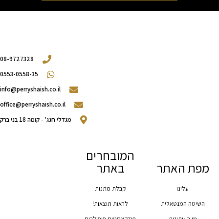
08-9727328
0553-0558-35
info@perryshaish.co.il​
office@perryshaish.co.il
מגדלי חגג' - קומה 18 בני ברק
המובחרים
מפת האתר
באתר
עלינו
קבלת מתנות
השיטה המנטאלית
לראות תוצאות!
מן העיתונות
פודקאסטים פופולרים