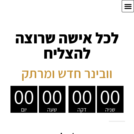
לכל אישה שרוצה
להצליח
וובינר חדש ומרתק
00
00
00
00
שניה
דקה
שעה
יום