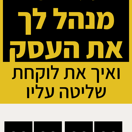
מנהל לך
את העסק
ואיך את לוקחת
שליטה עליו