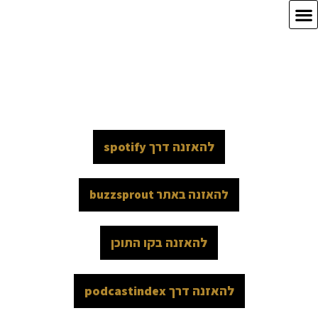
הפודקאסט: "האומץ להשיג"
מוגש על ידי : פערי שיש – מטעם "המרכז המנטאלי"
להאזנה דרך spotify
להאזנה באתר buzzsprout
להאזנה בקו התוכן
להאזנה דרך podcastindex