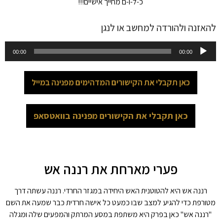
כ-ל-ו-ם מחייך אישיים!!!
להאזנה ולהורדה למחשב או לנגן
נגן
00:00
00:00
אודיו
כאן תקבלי את הקישורים המדהימים מפנינה במייל
כאן תקבלי את הקישורים מפנינה בוואטסאפ
פערי מארחת את רננה אש
רננה אש היא להטוטנית האש היחידה במגזר החרדי. רננה עשתה דרך
מטורפת כדי להגיע למצב שבו כמעט כל אישה חרדית כבר שמעה את השם
"רננה אש" כאן בפרק היא משתפת במסע המרתק והמפעים שלה ומגלה