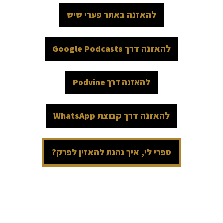
להאזנה באתר פערי שיש
להאזנה דרך Google Podcasts
להאזנה דרך Podvine
להאזנה דרך קבוצת WhatsApp
ספרי לי, איך נהנת להאזין לפרק?