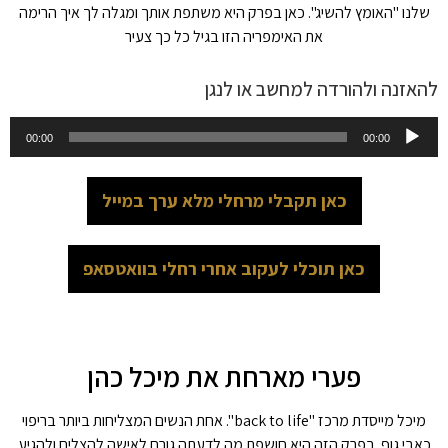
שלנו "האומץ להשיג". כאן בפרק היא משתפת אותך ומגלה לך איך הרימה
את האימפריה הזו בגיל כל כך צעיר
להאזנה ולהורדה למחשב או לנגן
נגן
00:00
00:00
אודיו
כאן תקבלי מרחלי מלא ערך במייל
כאן תוכלי לעקוב אחרי רחלי בוואטסאפ
פערי מארחת את מיכל כהן
מיכל מייסדת מרכז "back to life". אחת הנשים המצליחות ביותר בריפוי
כאבי גוף. בפרק הזה היא חושפת מה לדעתה גורם לאישה להצליח ולהגיע