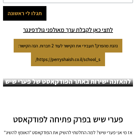
תגלו לי ראשונה
לחצי כאן לקבלת ערך מאולפני גולדפינגר
נהנת מהפרק? תעבירי את הקישור לעוד 2 חברות. הנה הקישור:
https://perryshaish.co.il/school_s/
להאזנה ישירות באתר הפודקאסט של פערי שיש
פערי שיש בפרק פתיחה לפודקאסט
אז מי אני פערי שיש? למה החלטתי להשיק את הפודקאסט "האומץ להשיג"