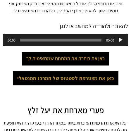
ומה את תרוויחי מזה? את כל התשובות תמצאי כאן בפרק המרתק. אני
מזמינה אותך להאזין וכמובן להגיב לי בכל הדרכים המתאימות לך.
להאזנה ולהורדה למחשב או לנגן
נגן
00:00
00:00
אודיו
כאן את בוחרת את המתנות שמתאימות לך
כאן את מצטרפת לסטטוס של המרכז המנטאלי
פערי מארחת את יעל זלץ
יעל היא אחת הדמויות המוכרות ביותר במגזר החרדי. בפרק הזה היא חושפת
מה לדעתה משאיר אותה על המפה כל כך הרבה שנים ללא קשר לטרנדים