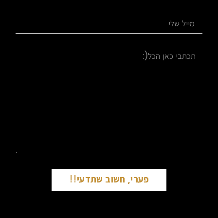
פערי, חשוב שתדעי!!